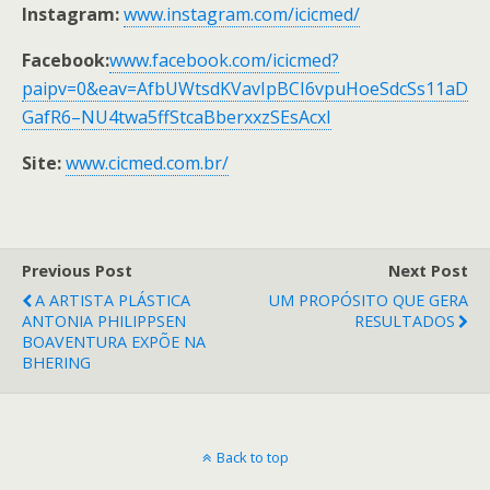
Instagram:
www.instagram.com/icicmed/
Facebook:
www.facebook.com/icicmed?
paipv=0&eav=AfbUWtsdKVavIpBCI6vpuHoeSdcSs11aD
GafR6–NU4twa5ffStcaBberxxzSEsAcxI
Site:
www.cicmed.com.br/
Previous Post
Next Post
A ARTISTA PLÁSTICA
UM PROPÓSITO QUE GERA
ANTONIA PHILIPPSEN
RESULTADOS
BOAVENTURA EXPÕE NA
BHERING
Back to top