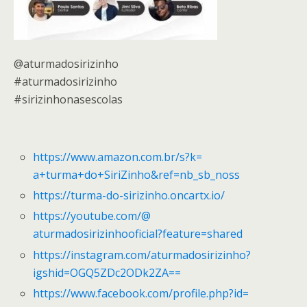
@aturmadosirizinho
#aturmadosirizinho
#sirizinhonasescolas
https://www.amazon.com.br/s?k=
a+turma+do+SiriZinho&ref=nb_
sb_noss
https://turma-do-sirizinho.
oncartx.io/
https://youtube.com/@
aturmadosirizinhooficial?
feature=shared
https://instagram.com/
aturmadosirizinho?
igshid=
OGQ5ZDc2ODk2ZA==
https://www.facebook.com/
profile.php?id=