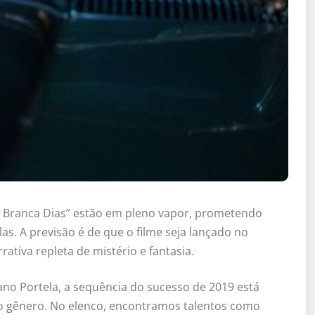
e Branca Dias” estão em pleno vapor, prometendo
as. A previsão é de que o filme seja lançado no
tiva repleta de mistério e fantasia.
no Portela, a sequência do sucesso de 2019 está
o gênero. No elenco, encontramos talentos como