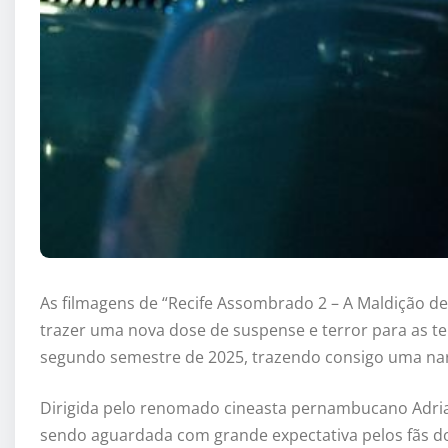
As filmagens de “Recife Assombrado 2 – A Maldição d
trazer uma nova dose de suspense e terror para as tel
segundo semestre de 2025, trazendo consigo uma narra
Dirigida pelo renomado cineasta pernambucano Adria
sendo aguardada com grande expectativa pelos fãs d