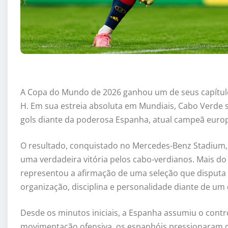
A Copa do Mundo de 2026 ganhou um de seus capítul
H. Em sua estreia absoluta em Mundiais, Cabo Verde
gols diante da poderosa Espanha, atual campeã europ
O resultado, conquistado no Mercedes-Benz Stadium, 
uma verdadeira vitória pelos cabo-verdianos. Mais do
representou a afirmação de uma seleção que disput
organização, disciplina e personalidade diante de um 
Desde os minutos iniciais, a Espanha assumiu o contr
movimentação ofensiva, os espanhóis pressionaram d