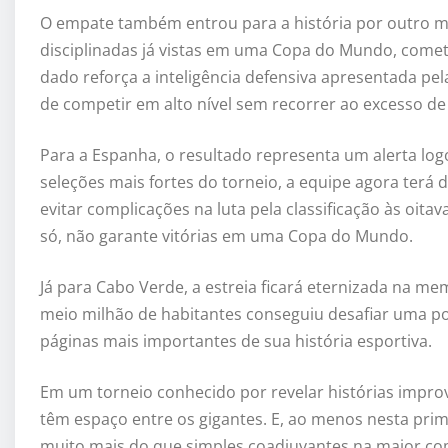
O empate também entrou para a história por outro m
disciplinadas já vistas em uma Copa do Mundo, come
dado reforça a inteligência defensiva apresentada pel
de competir em alto nível sem recorrer ao excesso de
Para a Espanha, o resultado representa um alerta lo
seleções mais fortes do torneio, a equipe agora ter
evitar complicações na luta pela classificação às oita
só, não garante vitórias em uma Copa do Mundo.
Já para Cabo Verde, a estreia ficará eternizada na m
meio milhão de habitantes conseguiu desafiar uma po
páginas mais importantes de sua história esportiva.
Em um torneio conhecido por revelar histórias impr
têm espaço entre os gigantes. E, ao menos nesta pri
muito mais do que simples coadjuvantes na maior co