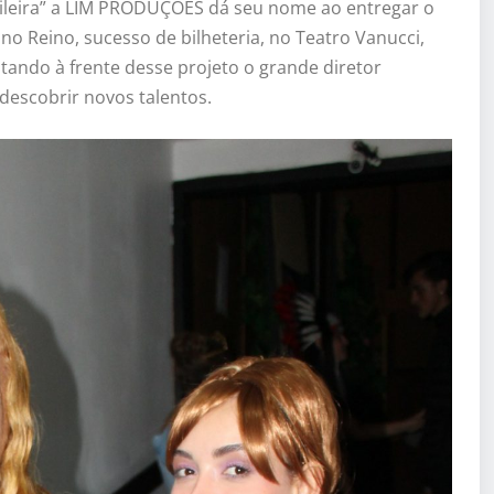
asileira” a LIM PRODUÇÕES dá seu nome ao entregar o
no Reino, sucesso de bilheteria, no Teatro Vanucci,
tando à frente desse projeto o grande diretor
escobrir novos talentos.