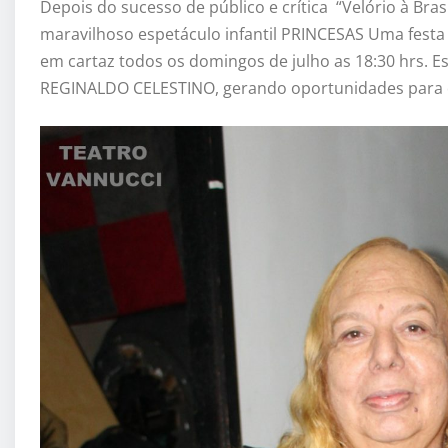
Depois do sucesso de público e crítica “Velório à Br
maravilhoso espetáculo infantil PRINCESAS Uma festa 
em cartaz todos os domingos de julho as 18:30 hrs. Es
REGINALDO CELESTINO, gerando oportunidades para d