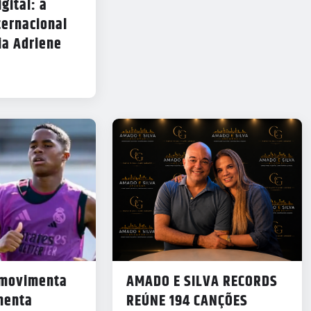
gital: a
ternacional
ia Adriene
 movimenta
AMADO E SILVA RECORDS
menta
REÚNE 194 CANÇÕES