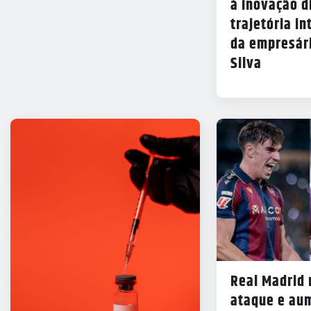
à inovação di
trajetória in
da empresár
Silva
Real Madrid
ataque e au